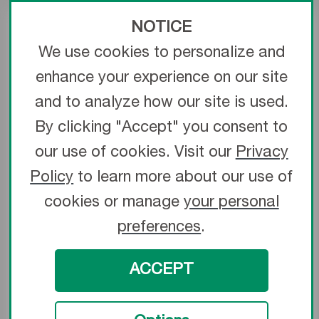
Fil-guide à revêtement hydrophile GLIDEWIRE® Baby-
J™
NOTICE
Fil-guide à revêtement hydrophile GLIDEWIRE® Gold
We use cookies to personalize and
Dispositif GLIDEWIRE® TORQUE™
enhance your experience on our site
Fil-guide GLIDEWIRE ADVANTAGEMD
Fil-guide coronaire ultrasouple RUNTHROUGH® NS
and to analyze how our site is used.
Fil-guide coronaire
By clicking "Accept" you consent to
RUNTHROUGH® NS HYPERCOAT™
Fil-guide HEADLINER®
our use of cookies. Visit our
Privacy
Fil-guide périphérique GLIDEWIRE ADVANTAGE
Policy
to learn more about our use of
TRACK™
cookies or manage
your personal
Fil-guide GLIDEWIRE GT-R™
Fil-guide coronaire RUNTHROUGH® NS IZANAI®
preferences
.
Guidewires
FINECROSS® MG Coronary Micro-Guide Catheter
ACCEPT
Cathéter à revêtement hydrophile GLIDECATH®
Cathéter-guide HEARTRAIL® III
Cathéter de diagnostic coronarien OPTITORQUE®