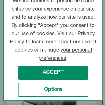
We use cookies to personalize and
1,*
premier ordre
enhance your experience on our site
Naviguez dans les régions anatomiques
sinueuses grâce à une capacité de
and to analyze how our site is used.
1,*
poussée supérieure
By clicking "Accept" you consent to
our use of cookies. Visit our
Privacy
Policy
to learn more about our use of
* Par rapport aux cathéters Impress de Merit et Mariner
d’Angiodynamics, selon des tests mécaniques
cookies or manage
your personal
preferences
.
ACCEPT
Options