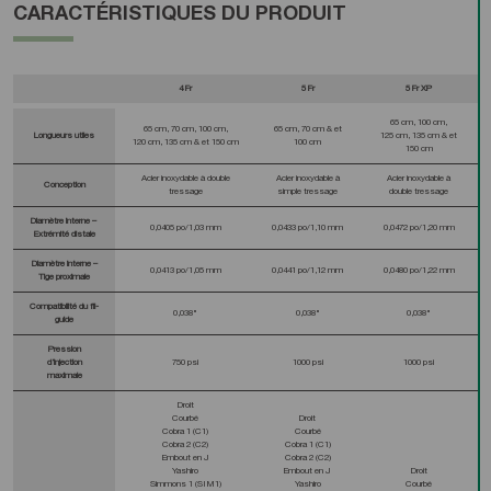
CARACTÉRISTIQUES DU PRODUIT
4 Fr
5 Fr
5 Fr XP
65 cm, 100 cm,
65 cm, 70 cm, 100 cm,
65 cm, 70 cm & et
Longueurs utiles
125 cm, 135 cm & et
120 cm, 135 cm & et 150 cm
100 cm
150 cm
Acier inoxydable à double
Acier inoxydable à
Acier inoxydable à
Conception
tressage
simple tressage
double tressage
Diamètre interne –
0,0405 po/1,03 mm
0,0433 po/1,10 mm
0,0472 po/1,20 mm
Extrémité distale
Diamètre interne –
0,0413 po/1,05 mm
0,0441 po/1,12 mm
0,0480 po/1,22 mm
Tige proximale
Compatibilité du fil-
0,038"
0,038"
0,038"
guide
Pression
d’injection
750 psi
1000 psi
1000 psi
maximale
Droit
Courbé
Droit
Cobra 1 (C1)
Courbé
Cobra 2 (C2)
Cobra 1 (C1)
Embout en J
Cobra 2 (C2)
Yashiro
Embout en J
Droit
Simmons 1 (SIM1)
Yashiro
Courbé