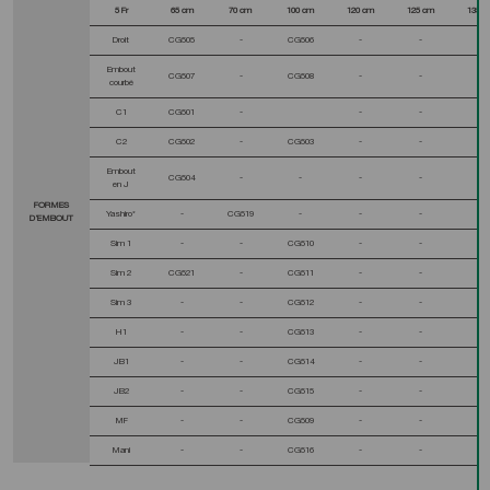
5 Fr
65 cm
70 cm
100 cm
120 cm
125 cm
135 c
Droit
CG505
-
CG506
-
-
-
Embout
CG507
-
CG508
-
-
-
courbé
C1
CG501
-
-
-
-
C2
CG502
-
CG503
-
-
-
Embout
CG504
-
-
-
-
-
en J
FORMES
Yashiro*
-
CG519
-
-
-
-
D’EMBOUT
Sim 1
-
-
CG510
-
-
-
Sim 2
CG521
-
CG511
-
-
-
Sim 3
-
-
CG512
-
-
-
H1
-
-
CG513
-
-
-
JB1
-
-
CG514
-
-
-
JB2
-
-
CG515
-
-
-
MF
-
-
CG509
-
-
-
Mani
-
-
CG516
-
-
-