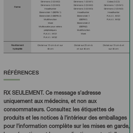
Simmons 2 (SIM2)
Simmons 1 (SIM1)
Cobra 2 (C2)
Simmons 3 (SIM3)
Simmons 2 (SIM2)
Simmons 1 (SIM1)
Forme
Headhunter
Simmons 3 (SIM3)
Simmons 2 (SIM2)
Berenstein 1 (BERN 1)
Headhunter
Headhunter
Berenstein 2 (BERN 2)
Berenstein 1
R.A.V.I. MG1
Multifonction
(BERN1)
R.A.V.I. MG2
Mani
Berenstein 2
Multicourbe pour veines
(BERN2)
périphériques
Multifonction
R.A.V.I. MG1
Mani
R.A.V.I. MG2
Revêtement
Distal sur 15 cm & et sur
Distal sur 25 cm &
Distal sur 15 cm & et
hydrophile
40 cm
et sur 40 cm
sur 40 cm
RÉFÉRENCES
RX SEULEMENT. Ce message s’adresse
uniquement aux médecins, et non aux
consommateurs. Consultez les étiquettes de
produits et les notices à l’intérieur des emballages
pour l’information complète sur les mises en garde,