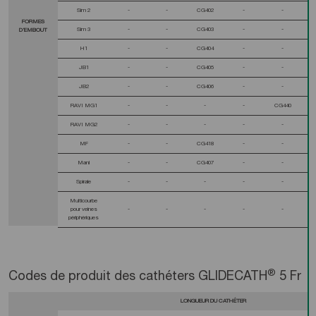
Sim 2
-
-
CG402
-
-
FORMES
Sim 3
-
-
CG403
-
-
D’EMBOUT
H1
-
-
CG404
-
-
JB1
-
-
CG405
-
-
JB2
-
-
CG406
-
-
RAVI MG1
-
-
-
-
CG440
RAVI MG2
-
-
-
-
-
MF
-
-
CG418
-
-
Mani
-
-
CG407
-
-
Spirale
-
-
-
-
-
Multicourbe
pour veines
-
-
-
-
-
périphériques
®
Codes de produit des cathéters GLIDECATH
5 Fr
LONGUEUR DU CATHÉTER