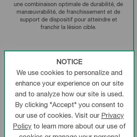
une combinaison optimale de durabilité, de
manœuvrabilité, de franchissement et de
support de dispositif pour atteindre et
franchir la lésion cible.
Accès à la lésion et franchissement
NOTICE
La partie distale de 25 cm présente
We use cookies to personalize and
l’architecture GLIDEWIREMD unique et est
enhance your experience on our site
dotée du revêtement hydrophile Glide
TechnologyMC de TERUMO
and to analyze how our site is used.
Rendement avancé du fil-guide
By clicking "Accept" you consent to
®
GLIDEWIRE
pour l’accès aux lésions
our use of cookies. Visit our
Privacy
Largage du dispositif d’intervention
Policy
to learn more about our use of
Le revêtement PTFE unique en spirale et