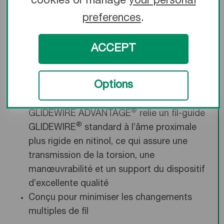
cookies or manage
your personal
l’âme plus rigide en nitinol offrent une
preferences
.
sensation tactile et aident à mettre en
place le dispositif
ACCEPT
Maintien de l’accès tout au long de
l’intervention
Options
Le joint de fusion en nitinol du fil-guide
®
GLIDEWIRE ADVANTAGE
relie un fil-guide
®
GLIDEWIRE
standard à l’âme proximale
plus rigide en nitinol, ce qui assure une
transmission de la torsion, une
manœuvrabilité et un support du dispositif
d’excellente qualité
Conçu pour minimiser les changements
multiples de fil