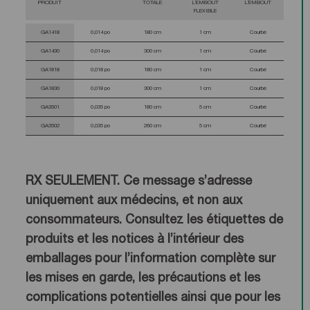
PRODUIT
TOTALE
L’EMBOUT
L’EMBOUT
FLEXIBLE
GA1418
0,014 po
180 cm
1 cm
Courbé
GA1430
0,014 po
300 cm
1 cm
Courbé
GA1818
0,018 po
180 cm
1 cm
Courbé
GA1830
0,018 po
300 cm
1 cm
Courbé
GA3501
0,035 po
180 cm
5 cm
Courbé
GA3502
0,035 po
260 cm
5 cm
Courbé
RX SEULEMENT. Ce message s’adresse
uniquement aux médecins, et non aux
consommateurs. Consultez les étiquettes de
produits et les notices à l’intérieur des
emballages pour l’information complète sur
les mises en garde, les précautions et les
complications potentielles ainsi que pour les