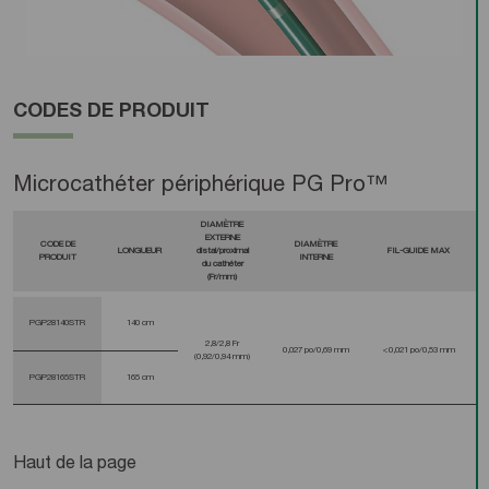
CODES DE PRODUIT
Microcathéter périphérique PG Pro™
DIAMÈTRE
EXTERNE
CODE DE
DIAMÈTRE
LONGUEUR
distal/proximal
FIL-GUIDE MAX
PRODUIT
INTERNE
du cathéter
(Fr/mm)
PGP28140STR
140 cm
2,8/2,8 Fr
0,027 po/0,69 mm
<0,021 po/0,53 mm
(0,92/0,94 mm)
PGP28165STR
165 cm
Haut de la page