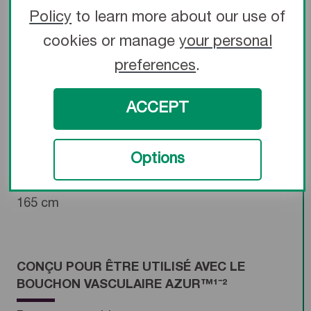
Renforcement spiralé conférant une excellente
Policy
to learn more about our use of
résistance aux pliures ainsi qu’une meilleure
cookies or manage
your personal
radio-opacité et une meilleure résistance
preferences
.
proximale tout en maintenant la flexibilité
1
distale
ACCEPT
DISPONIBLE EN LONGUEURS PERMETTANT
L’ACCÈS PAR LA VOIE RADIALE
Options
Prise en charge des interventions d’embolisation
distale avec des longueurs atteignant jusqu’à
165 cm
CONÇU POUR ÊTRE UTILISÉ AVEC LE
BOUCHON VASCULAIRE AZUR™¹⁻²