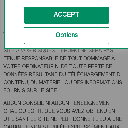
UN MÉDECIN OU UN AUTRE PROFESSIONNEL DE
ACCEPT
LA SANTÉ POUR OBTENIR UN DIAGNOSTIC OU
UN TRAITEMENT MÉDICAL.
VOUS POUVEZ TÉLÉCHARGER OU UTILISER DE
Options
TOUTE AUTRE MANIÈRE TOUT LE CONTENU DU
SITE À VOS RISQUES. TERUMO NE SERA PAS
TENUE RESPONSABLE DE TOUT DOMMAGE À
VOTRE ORDINATEUR NI DE TOUTE PERTE DE
DONNÉES RÉSULTANT DU TÉLÉCHARGEMENT DU
CONTENU, DU MATÉRIEL OU DES INFORMATIONS
FOURNIS SUR LE SITE.
AUCUN CONSEIL NI AUCUN RENSEIGNEMENT,
ORAL OU ÉCRIT, QUE VOUS AVEZ OBTENU EN
UTILISANT LE SITE NE PEUT DONNER LIEU À UNE
GARANTIE NON STIPULÉE EXPRESSÉMENT AUX