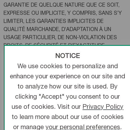
GARANTIE DE QUELQUE NATURE QUE CE SOIT,
EXPRESSE OU IMPLICITE, Y COMPRIS, SANS S’Y
LIMITER, LES GARANTIES IMPLICITES DE
QUALITÉ MARCHANDE, D’ADAPTATION À UN
USAGE PARTICULIER, DE NON-VIOLATION DES
DROITS, DE SÉCURITÉ ET D’EXACTITUDE.
NOTICE
LE CONTENU DU SITE PEUT CONTENIR
We use cookies to personalize and
DES INEXACTITUDES OU DES ERREURS
TYPOGRAPHIQUES ET PEUT ÊTRE MODIFIÉ
enhance your experience on our site and
ET/OU MIS À JOUR PAR TERUMO EN TOUT
to analyze how our site is used. By
TEMPS ET SANS PRÉAVIS.
clicking "Accept" you consent to our
LE SITE NE VISE PAS À FOURNIR UN DIAGNOSTIC,
use of cookies. Visit our
Privacy Policy
UN TRAITEMENT OU DES CONSEILS MÉDICAUX.
to learn more about our use of cookies
LE CONTENU DU SITE EST FOURNI À TITRE
or manage
your personal preferences
.
INFORMATIF SEULEMENT. VEUILLEZ CONSULTER