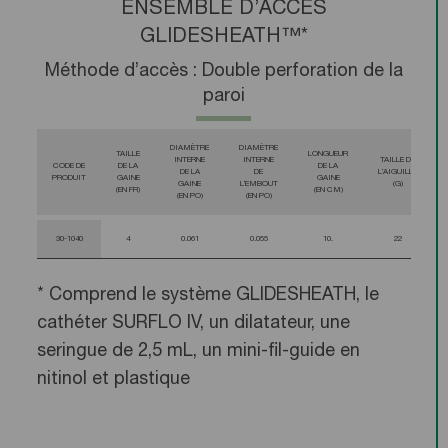
ENSEMBLE D’ACCÈS
GLIDESHEATH™*
Méthode d’accès : Double perforation de la
paroi
DIAMÈTRE
DIAMÈTRE
TAILLE
LONGUEUR
INTERNE
INTERNE
TAILLE DE
CODE DE
DE LA
DE LA
DE LA
DE
L’AIGUILLE
PRODUIT
GAINE
GAINE
GAINE
L’EMBOUT
(G)
(EN FR)
(EN CM)
(EN PO)
(EN PO)
30-1040
4
0.061
0.055
10.
22
* Comprend le système GLIDESHEATH, le
cathéter SURFLO IV, un dilatateur, une
seringue de 2,5 mL, un mini-fil-guide en
nitinol et plastique