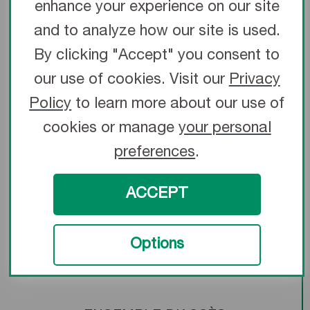
garder la lumière ouverte tout au long
enhance your experience on our site
1
de l’intervention
and to analyze how our site is used.
Quatre styles d’ensembles pour
By clicking "Accept" you consent to
répondre à vos besoins en matière
our use of cookies. Visit our
Privacy
d’accès radial
Policy
to learn more about our use of
cookies or manage
your personal
preferences
.
ACCEPT
Options