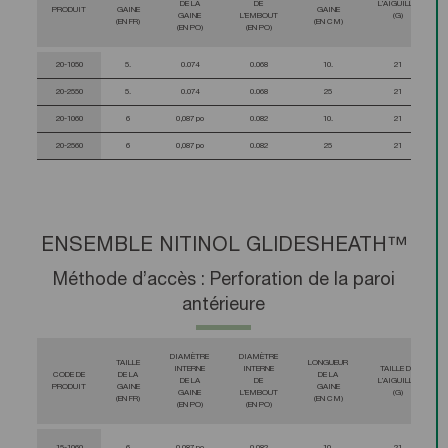
DE LA
DE
L’AIGUILLE
PRODUIT
GAINE
GAINE
GAINE
L’EMBOUT
(G)
(EN FR)
(EN CM)
(EN PO)
(EN PO)
20-1050
5.
0.074
0.068
10.
21
20-2550
5.
0.074
0.068
25
21
20-1060
6
0,087 po
0.082
10.
21
20-2560
6
0,087 po
0.082
25
21
ENSEMBLE NITINOL GLIDESHEATH™
Méthode d’accès : Perforation de la paroi
antérieure
DIAMÈTRE
DIAMÈTRE
TAILLE
LONGUEUR
INTERNE
INTERNE
TAILLE DE
CODE DE
DE LA
DE LA
DE LA
DE
L’AIGUILLE
PRODUIT
GAINE
GAINE
GAINE
L’EMBOUT
(G)
(EN FR)
(EN CM)
(EN PO)
(EN PO)