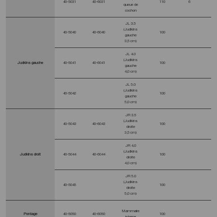
40-5031
40-6031
110
6
queue de
cochon
JL 3.5
(Judkins
40-5040
40-6040
100
gauche
3,5 cm)
JL 4.0
(Judkins
Judkins gauche
40-5041
40-6041
100
gauche
4,0 cm)
JL 5.0
(Judkins
40-5042
100
gauche
5,0 cm)
JR 3.5
(Judkins
40-5043
40-6043
100
droite
3,5 cm)
JR 4.0
(Judkins
Judkins droit
40-5044
40-6044
100
droite
4,0 cm)
JR 5.0
(Judkins
40-5045
100
droite
5,0 cm)
Mammaire
Pontage
40-5050
40-6050
100
interne