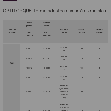
OPTITORQUE, forme adaptée aux artères radiales
Code de
Code de
produit
produit
Catégorie
Nom de la
Longueur
Orifices
de forme
5 Fr /
6 Fr /
forme
(en cm)
latéraux
1,70 mm
2,00 mm
Radial TIG
40-5011
40-6011
100
1
4.0
Radial TIG
40-5013
40-6013
110
1
4.0
Tiger
Radial TIG
40-5012
40-6012
100
1
4.5
Radial TIG
40-5014
40-6014
110
1
4.5
Radial de
type Jacky
40-5021
40-6021
(taille de la
100
2
courbure
3,5)
Radial de
type Jacky
40-5023
40-6023
(taille de la
110
2