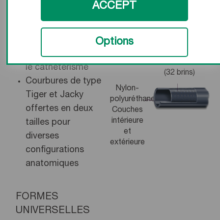
ACCEPT
permettant un
support et un
Acier inoxydable à
alignement
Options
double tressage
Couche
adéquats pendant
intermédiaire
le cathétérisme
(32 brins)
Courbures de type
Nylon-
Tiger et Jacky
polyuréthane
offertes en deux
Couches
intérieure
tailles pour
et
diverses
extérieure
configurations
anatomiques
FORMES
UNIVERSELLES