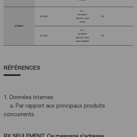
AL 1
(Amplatz
40-5060
100
gauche, type
petit)
Amplatz
AL 2
(Amplatz
40-5061
100
gauche, type
intermédiaire)
RÉFÉRENCES
1. Données internes
a. Par rapport aux principaux produits
concurrents
RX SEULEMENT. Ce message s’adresse