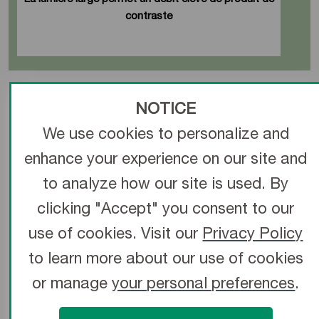
contraste
FORMES
NOTICE
UNIVERSELLES
We use cookies to personalize and
SPÉCIALEMENT
enhance your experience on our site and
CONÇUES POUR
to analyze how our site is used. By
L’ARTÈRE RADIALE
clicking "Accept" you consent to our
use of cookies. Visit our
Privacy Policy
Courbures
spécialement
to learn more about our use of cookies
adaptées à
or manage
your personal preferences
.
Tiger
l’anatomie de
(Engagement
l’artère radiale
universel)