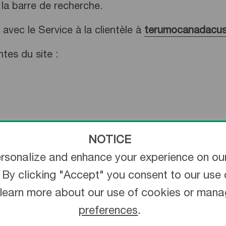
r la barre de recherche.
avec le Service à la clientèle à
terumocanadacus
tes du site :
NOTICE
rsonalize and enhance your experience on our
 By clicking "Accept" you consent to our use o
learn more about our use of cookies or man
preferences
.